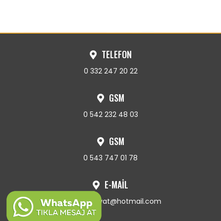
TELEFON
0 332 247 20 22
GSM
0 542 232 48 03
GSM
0 543 747 01 78
E-MAİL
ozkarahafriyat@hotmail.com