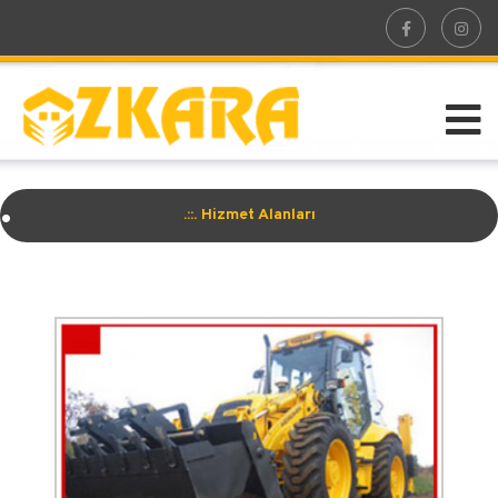
.
.::. Hizmet Alanları
.